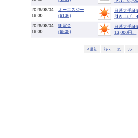
下げ、6,70
2026/08/04
オーエスジー
日系大手証
18:00
(6136)
引き上げ、4
2026/08/04
明電舎
日系大手証
18:00
(6508)
13,000円。
< 最初
前へ
35
36