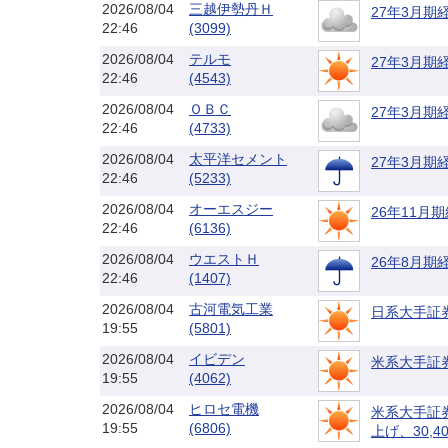
2026/08/04
三越伊勢丹Ｈ
27年3月期
22:46
(3099)
2026/08/04
テルモ
27年3月期
22:46
(4543)
2026/08/04
ＯＢＣ
27年3月期
22:46
(4733)
2026/08/04
太平洋セメント
27年3月期
22:46
(5233)
2026/08/04
オーエスジー
26年11月
22:46
(6136)
2026/08/04
ウエストＨ
26年8月期
22:46
(1407)
2026/08/04
古河電気工業
日系大手証券
19:55
(5801)
2026/08/04
イビデン
米系大手証券
19:55
(4062)
2026/08/04
ヒロセ電機
米系大手証
19:55
(6806)
上げ、30,4