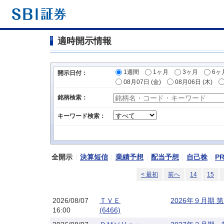
適時開示情報
1週間
1ヶ月
3ヶ月
6ヶ
開示日付：
08月07日 (金)
08月06日 (木)
銘柄検索：
キーワード検索：
全開示
決算短信
業績予想
配当予想
自己株
P
< 最初
前へ
14
15
2026/08/07
ＴＶＥ
2026年９月期
16:00
(6466)