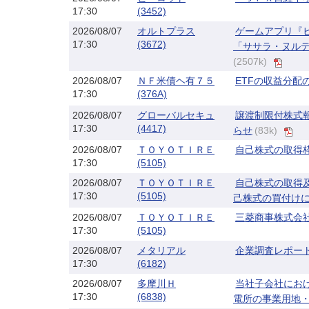
17:30
(3452)
2026/08/07
オルトプラス
ゲームアプリ『ヒプノシ
17:30
(3672)
「ササラ・ヌルデ
(2507k)
2026/08/07
ＮＦ米債ヘ有７５
ETFの収益分配
17:30
(376A)
2026/08/07
グローバルセキュ
譲渡制限付株式
17:30
(4417)
らせ
(83k)
2026/08/07
ＴＯＹＯＴＩＲＥ
自己株式の取得
17:30
(5105)
2026/08/07
ＴＯＹＯＴＩＲＥ
自己株式の取得及
17:30
(5105)
己株式の買付け
2026/08/07
ＴＯＹＯＴＩＲＥ
三菱商事株式会
17:30
(5105)
2026/08/07
メタリアル
企業調査レポー
17:30
(6182)
2026/08/07
多摩川Ｈ
当社子会社にお
17:30
(6838)
電所の事業用地・