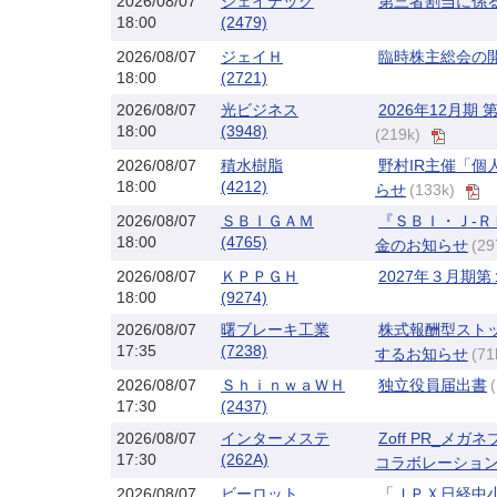
2026/08/07
ジェイテック
第三者割当に係
18:00
(2479)
2026/08/07
ジェイＨ
臨時株主総会の
18:00
(2721)
2026/08/07
光ビジネス
2026年12月
18:00
(3948)
(219k)
2026/08/07
積水樹脂
野村IR主催「個
18:00
(4212)
らせ
(133k)
2026/08/07
ＳＢＩＧＡＭ
『ＳＢＩ・Ｊ-
18:00
(4765)
金のお知らせ
(29
2026/08/07
ＫＰＰＧＨ
2027年３月期
18:00
(9274)
2026/08/07
曙ブレーキ工業
株式報酬型スト
17:35
(7238)
するお知らせ
(71
2026/08/07
ＳｈｉｎｗａＷＨ
独立役員届出書
17:30
(2437)
2026/08/07
インターメステ
Zoff PR_メ
17:30
(262A)
コラボレーション
2026/08/07
ビーロット
「ＪＰＸ日経中