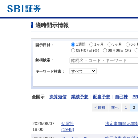
適時開示情報
1週間
1ヶ月
3ヶ月
6ヶ
開示日付：
08月07日 (金)
08月06日 (木)
銘柄検索：
キーワード検索：
全開示
決算短信
業績予想
配当予想
自己株
P
< 最初
前へ
1
2
2026/08/07
弘電社
法定事前開示書
18:00
(1948)